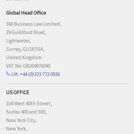
Global Head Office
360 Business Law Limited,
39 Guildford Road,
Lightwater,
Surrey, GU18 5SA,
United Kingdom
VAT No: GB264976945
UK: +44 (0)333 772 0926
US OFFICE
104 West 40th Street,
Suites 400 and 500,
New York City,
New York,