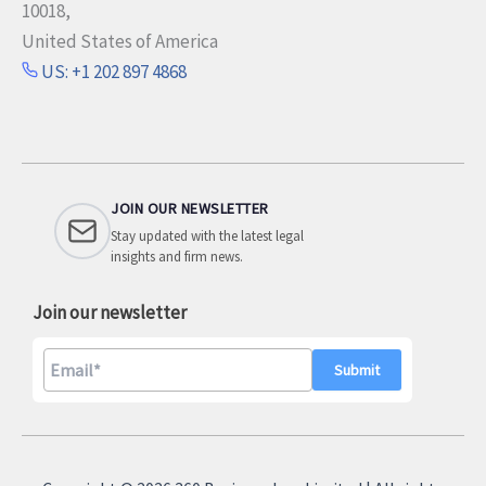
10018,
United States of America
US: +1 202 897 4868
JOIN OUR NEWSLETTER
Stay updated with the latest legal
insights and firm news.
Join our newsletter
A
l